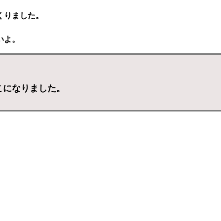
くりました。
。
いよ。
こになりました。