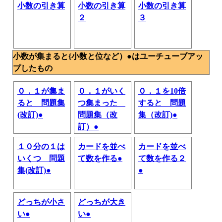
小数の引き算
小数の引き算
小数の引き算
２
３
小数が集まると{小数と位など）●はユーチューブアッ
プしたもの
０．１が集ま
０．１がいく
０．１を10倍
ると 問題集
つ集まった
すると 問題
(改訂)●
問題集（改
集（改訂)●
訂）●
１０分の１は
カードを並べ
カードを並べ
いくつ 問題
て数を作る●
て数を作る２
集(改訂)●
●
どっちが小さ
どっちが大き
い●
い●