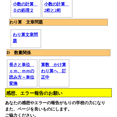
小数の計算
小数の計算
０の処理２
2桁と2桁
わり算 文章問題
わり算文章問
題
D 数量関係
長さと単位
算数 かけ算
ｃｍ、ｍｍの
わり算へ 訂
読み方～単位
正中
変換
感想、エラー報告のお願い
あなたの感想やエラーの報告がもりの学校の力になり
また、ページを良いものにします。
ご協力ください。