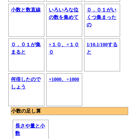
小数と数直線
いろいろな位
０．０１がい
の数を集めて
くつ集まった
の
０．０１が集
×１０、×１０
1/10.1/100する
まると
０
と
何倍したので
×1000、÷1000
しょう
小数の足し算
長さや量と小
数