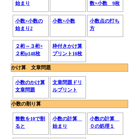
始まり
数×小数 9枚
小数×小数の
小数×小数
小数点の打ち
始まり2
方
２桁～３桁×
枠付きかけ算
２桁p148枚
プリント10枚
かけ算 文章問題
小数のかけ算
文章問題ドリ
文章問題
ルプリント
小数の割り算
整数を10で割
小数の計算
小数の計算
ると
始まり
０の処理１