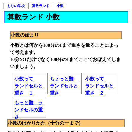
もりの学校
算数ランド
小数
算数ランド 小数
小数の始まり
小数とは何かを100分の1まで重さを量ることによっ
て考えます。
10分の1だけでなく100分の1までここでおぼえてしま
いましょう。
小数って
ちょっと難
小数って
ランドセルと
ランドセルと
ランドセルと
重さ １
重さ
重さ ２
もっと難 ラ
ンドセルの重
さ
小数のはかりかた（十分の一まで）