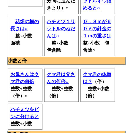
分間に進んだ
ットルずつ詰
きょり）○
めると○
花畑の横の
ハチミツ１リ
０．３ｍが６
長さは○
ットルのねだ
０ｇの針金の
整÷小数
んは○
１ｍの重さは
面積
整÷小数
整÷小数 包
包含除
含除○
小数と倍
お母さんはク
クマ君は父さ
クマ君の体重
マ君の何倍
んの何倍○
は？
（倍）
整数÷整数
整数÷整数
整数÷小数
（倍）○
（倍）
（倍）
ハチミツをビ
ンに分けると
整数÷小数