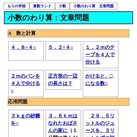
もりの学校
算数ランド
小数
小数のわり算 文章問題
小数のわり算：文章問題
A 数と計算
４．８÷４○
５．２÷４○
１．２ｍのテ
ープを４人で
分ける
２ｍのパンを
正方形の一辺
かけると、□
４人で分ける
の長さは？
になる数○
○
応用問題
３ｋｇの砂糖
３．６ｋｍは
２９．５リ
を○
なれたおばさ
ットルのジュ
んの家に
（１
ースを、３リ