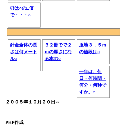
◎は○の□倍
で・・・○
針金全体の長
３２冊でで２
服地３．５ｍ
さは何メート
ｍの厚さにな
の値段は○
ル○
る本の○
一年は、何
日・何時間・
何分・何秒で
すか。○
２００５年１０月２０日～
PHP作成