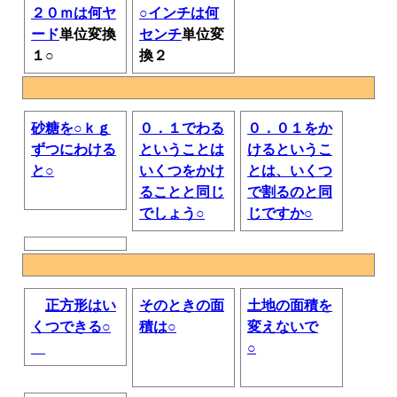
２０ｍは何ヤ
○インチは何
ード
単位変換
センチ
単位変
１○
換２
砂糖を○ｋｇ
０．１でわる
０．０１をか
ずつにわける
ということは
けるというこ
と○
いくつをかけ
とは、いくつ
ることと同じ
で割るのと同
でしょう○
じですか○
正方形はい
そのときの面
土地の面積を
くつできる○
積は○
変えないで
○