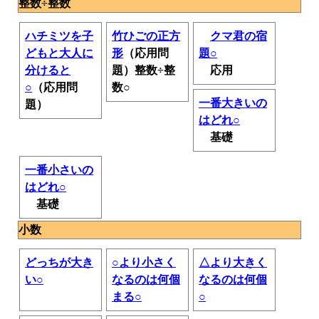
整数÷整数
ハチミツを子
竹ひごの正方
クマ君の宿
どもと大人に
形
（応用問
題○
分けると
題）整数÷整
応用
○
（応用問
数○
一番大きいの
題）
はどれ○
基礎
一番小さいの
はどれ○
基礎
小数
どっちが大き
○より小さく
△より大きく
い○
なるのは何個
なるのは何個
まる○
○