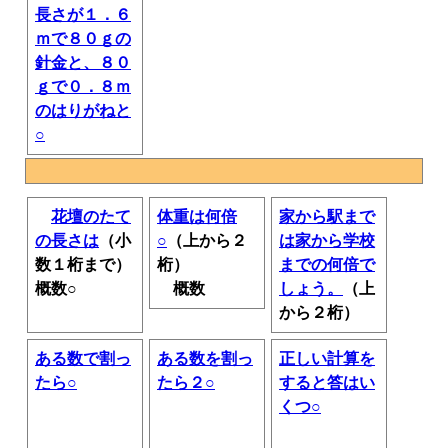
長さが１．６
ｍで８０ｇの
針金と、８０
ｇで０．８ｍ
のはりがねと
○
花壇のたて
体重は何倍
家から駅まで
の長さは
（小
○
（上から２
は家から学校
数１桁まで）
桁）
までの何倍で
概数○
概数
しょう。
（上
から２桁）
ある数で割っ
ある数を割っ
正しい計算を
たら○
たら２○
すると答はい
くつ○