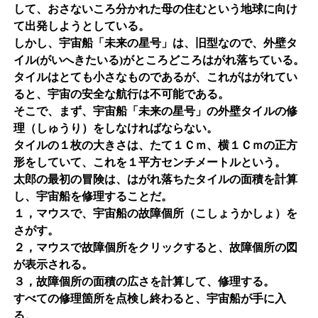
して、おさないころ分かれた母の住むという地球に向け
て出発しようとしている。
しかし、宇宙船「未来の星号」は、旧型なので、外壁タ
イル(がいへきたいる)がところどころはがれ落ちている。
タイルはとても小さなものであるが、これがはがれてい
ると、宇宙の安全な航行は不可能である。
そこで、まず、宇宙船「未来の星号」の外壁タイルの修
理（しゅうり）をしなければならない。
タイルの１枚の大きさは、たて１Ｃｍ、横１Ｃｍの正方
形をしていて、これを１平方センチメートルという。
太郎の最初の冒険は、はがれ落ちたタイルの面積を計算
し、宇宙船を修理することだ。
１，マウスで、宇宙船の故障個所（こしょうかしょ）を
さがす。
２，マウスで故障個所をクリックすると、故障個所の図
が表示される。
３，故障個所の面積の広さを計算して、修理する。
すべての修理箇所を点検し終わると、宇宙船が手に入
る。