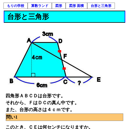
もりの学校
算数ランド
図形
図形 面積
台形と三角形
台形と三角形
四角形ＡＢＣＤは台形です。
それから、ＦはＤＣの真ん中です。
また、台形の高さは４ｃｍです。
問い1
このとき、ＣＥは何センチになりますか。