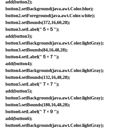
add(button2);
button2.setBackground(java.awt.Color.blue);
button2.setForeground(java.awt.Color.white);
button2.setBounds(372,16,60,28);
button3.setLabel("５×５");
add(button3);
button3.setBackground(java.awt.Color.lightGray);
button3.setBounds(84,16,48,28);
button4.setLabel("５×７");
add(button4);
button4.setBackground(java.awt.Color.lightGray);
button4.setBounds(132,16,48,28);
button5.setLabel("７×７");
add(button5);
button5.setBackground(java.awt.Color.lightGray);
button5.setBounds(180,16,48,28);
button6.setLabel("７×９");
add(button6);
button6.setBackground(java.awt.Color.lightGray);