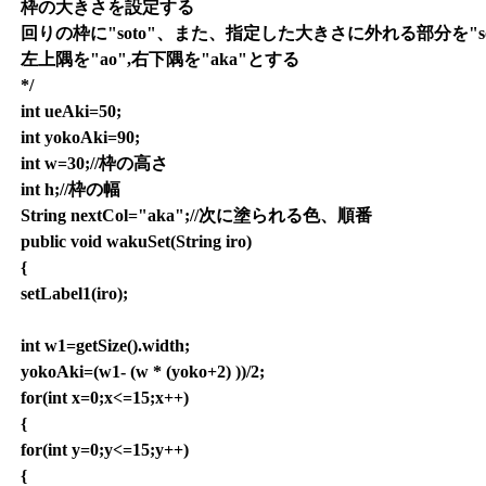
枠の大きさを設定する
回りの枠に"soto"、また、指定した大きさに外れる部分を"so
左上隅を"ao",右下隅を"aka"とする
*/
int ueAki=50;
int yokoAki=90;
int w=30;//枠の高さ
int h;//枠の幅
String nextCol="aka";//次に塗られる色、順番
public void wakuSet(String iro)
{
setLabel1(iro);
int w1=getSize().width;
yokoAki=(w1- (w * (yoko+2) ))/2;
for(int x=0;x<=15;x++)
{
for(int y=0;y<=15;y++)
{