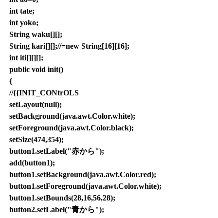
int tate;
int yoko;
String waku[][];
String kari[][];//=new String[16][16];
int iti[][][];
public void init()
{
//{{INIT_CONtrOLS
setLayout(null);
setBackground(java.awt.Color.white);
setForeground(java.awt.Color.black);
setSize(474,354);
button1.setLabel("赤から");
add(button1);
button1.setBackground(java.awt.Color.red);
button1.setForeground(java.awt.Color.white);
button1.setBounds(28,16,56,28);
button2.setLabel("青から");