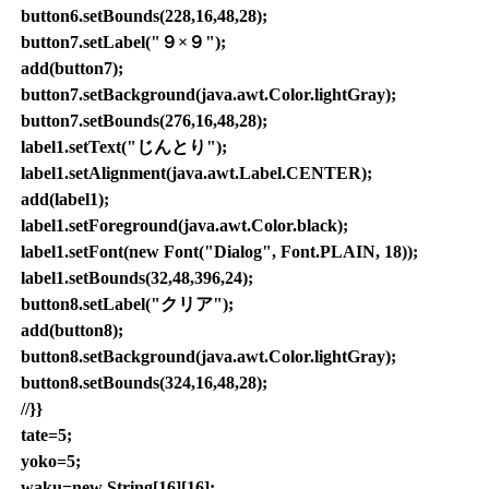
button6.setBounds(228,16,48,28);
button7.setLabel("９×９");
add(button7);
button7.setBackground(java.awt.Color.lightGray);
button7.setBounds(276,16,48,28);
label1.setText("じんとり");
label1.setAlignment(java.awt.Label.CENTER);
add(label1);
label1.setForeground(java.awt.Color.black);
label1.setFont(new Font("Dialog", Font.PLAIN, 18));
label1.setBounds(32,48,396,24);
button8.setLabel("クリア");
add(button8);
button8.setBackground(java.awt.Color.lightGray);
button8.setBounds(324,16,48,28);
//}}
tate=5;
yoko=5;
waku=new String[16][16];