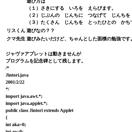
遊び方は
（１）さきにする いろを えらびます。
（２）じぶんの じんちに つなげて じんちを
（３）たくさん じんちを とったひとの かち
リスくん
遊びなの？？
クマ先生
遊びみたいだけど、ちゃんとした面積の勉強です
ジャヴァアプレットは動きませんが
プログラムを記念碑として残します。
/*
Jintori.java
2001/2/22
*/
import java.awt.*;
import java.applet.*;
public class Jintori extends Applet
{
int aka=0;
int ao=0;