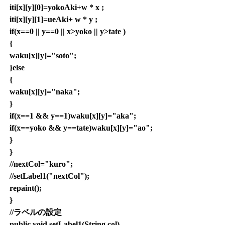
iti[x][y][0]=yokoAki+w * x ;
iti[x][y][1]=ueAki+ w * y ;
if(x==0 || y==0 || x>yoko || y>tate )
{
waku[x][y]="soto";
}else
{
waku[x][y]="naka";
}
if(x==1 && y==1)waku[x][y]="aka";
if(x==yoko && y==tate)waku[x][y]="ao";
}
}
//nextCol="kuro";
//setLabel1("nextCol");
repaint();
}
//ラベルの設定
public void setLabel1(String col)