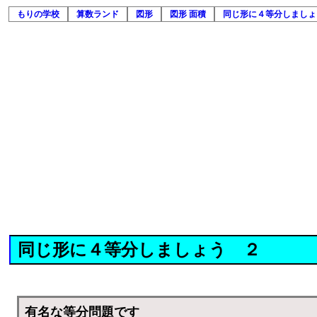
もりの学校
算数ランド
図形
図形 面積
同じ形に４等分しましょ
同じ形に４等分しましょう ２
有名な等分問題です