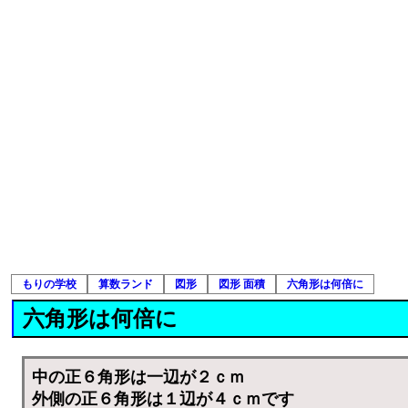
もりの学校
算数ランド
図形
図形 面積
六角形は何倍に
六角形は何倍に
中の正６角形は一辺が２ｃｍ
外側の正６角形は１辺が４ｃｍです