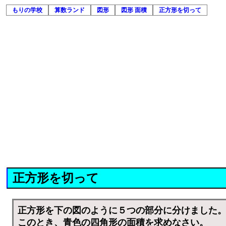
もりの学校
算数ランド
図形
図形 面積
正方形を切って
正方形を切って
正方形を下の図のように５つの部分に分けました
このとき、青色の四角形の面積を求めなさい。