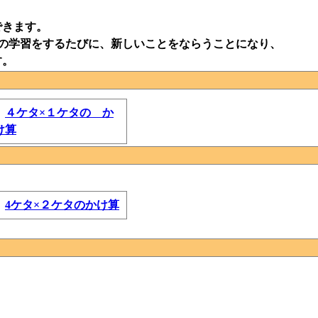
できます。
の学習をするたびに、新しいことをならうことになり、
す。
４ケタ×１ケタの か
け算
4ケタ×２ケタのかけ算