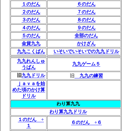
１のだん
６のだん
２のだん
７のだん
３のだん
８のだん
４のだん
９のだん
５のだん
全部のだん
金貨九九
かけざん
九九こくばん
いそいでいそいでの九九ドリル
九九れんしゅ
九九ゲーム５
うばん
旧
九九ドリル
旧
九九の練習
ｊａｖａを始
めた頃のかけ算
ドリル
わり算九九
わり算九九ドリル
１のだん ÷
６のだん ÷６
１