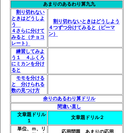
あまりのあるわり算
九九
割り切れない
ときはどうしよ
割り切れないときはどうしよう
う
４つずつ分けてみると（ピーマ
４さらに分けて
ン）
みると（チョコ
レート）
練習してみよ
う１ ４ふくろ
にミカンを分け
ると
モモを分ける
と 分けられる
数の見つけ方
余りのあるわり算ドリル
間違い直し
文章題ドリル
文章題ドリル２
１
単位、ｍ、リ
応用問題 あまりの応用