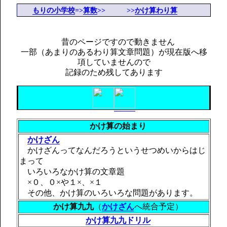
もりの小学校
=>
算数
>> >>
かけ算わり算
昔のページですので動きません
一部（あまりのあるわり算文章問題）が現在版へ移
項していませんので
記録のため残してあります
かけ算の始まり
かけざん
かけざんってなんだろうというせつめいからはじ
まって
いろいろなかけ算の文章題
×０、０×や１×、×１
その他、かけ算のいろいろな問題があります。
かけ算九九
（
かけざん
へ統合予定）
かけ算九九ドリル