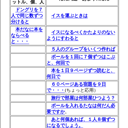
ットル、個、人
ドングリを７
人で同じ数ずつ
イスを運ぶときは
分けると
本だなに本を
イスになるべくかたよりのない
ならべる
ようにすわると
と・・・
５人のグループをいくつ作れば
ボールを
１回に７個ずつはこぶ
と、何回で
本を１日９ページずつ読むと、
何日で
６０ページある宿題を９日
で・・・
(ちょっと応用）
旅行で
部屋は何部屋ひつよう？
ボールを入れるたなは何だん必
要ですか
。
あと何個あれば、１人８個ずつ
になるでしょう。