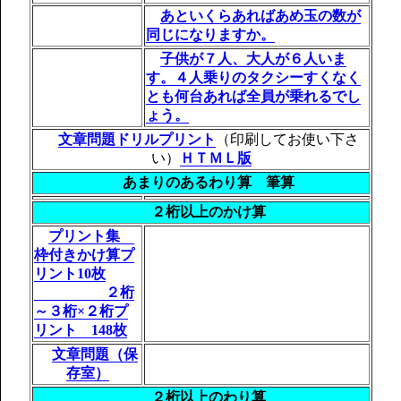
あといくらあればあめ玉の数が
同じになりますか。
子供が７人、大人が６人いま
す。４人乗りのタクシーすくなく
とも何台あれば全員が乗れるでし
ょう。
文章問題ドリルプリント
（印刷してお使い下さ
い）
ＨＴＭＬ版
あまりのあるわり算 筆算
２桁以上のかけ算
プリント集
枠付きかけ算プ
リント10枚
２桁
～３桁×２桁プ
リント 148枚
文章問題（保
存室）
２桁以上のわり算