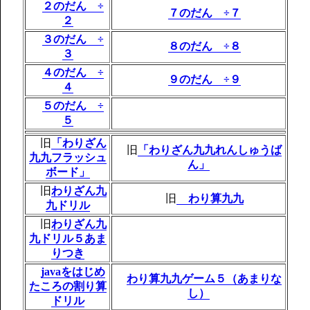
２のだん ÷
７のだん ÷７
２
３のだん ÷
８のだん ÷８
３
４のだん ÷
９のだん ÷９
４
５のだん ÷
５
旧
「わりざん
旧
「わりざん九九れんしゅうば
九九フラッシュ
ん」
ボード」
旧
わりざん九
旧
わり算九九
九ドリル
旧
わりざん九
九ドリル５あま
りつき
javaをはじめ
わり算九九ゲーム５（あまりな
たころの割り算
し）
ドリル