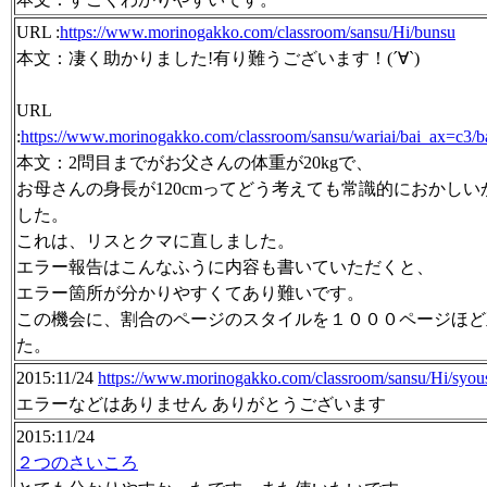
URL :
https://www.morinogakko.com/classroom/sansu/Hi/bunsu
本文：凄く助かりました!有り難うございます！(´∀`)ゞ
URL
:
https://www.morinogakko.com/classroom/sansu/wariai/bai_ax=c3/b
本文：2問目までがお父さんの体重が20kgで、
お母さんの身長が120cmってどう考えても常識的におかし
した。
これは、リスとクマに直しました。
エラー報告はこんなふうに内容も書いていただくと、
エラー箇所が分かりやすくてあり難いです。
この機会に、割合のページのスタイルを１０００ページほど
た。
2015:11/24
https://www.morinogakko.com/classroom/sansu/Hi/syou
エラーなどはありません ありがとうございます
2015:11/24
２つのさいころ