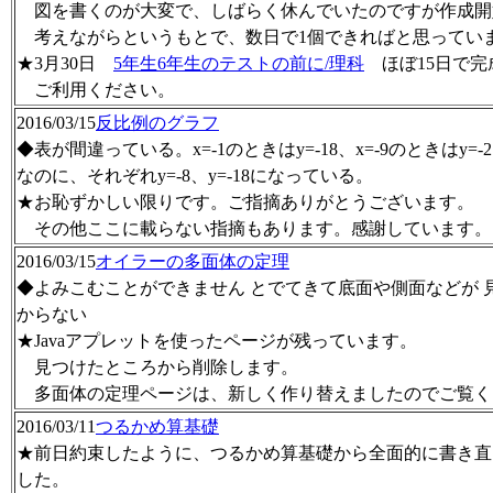
図を書くのが大変で、しばらく休んでいたのですが作成開
考えながらというもとで、数日で1個できればと思ってい
★3月30日
5年生6年生のテストの前に/理科
ほぼ15日で完
ご利用ください。
2016/03/15
反比例のグラフ
◆表が間違っている。x=-1のときはy=-18、x=-9のときはy=
なのに、それぞれy=-8、y=-18になっている。
★お恥ずかしい限りです。ご指摘ありがとうございます。
その他ここに載らない指摘もあります。感謝しています。
2016/03/15
オイラーの多面体の定理
◆よみこむことができません とでてきて底面や側面などが 
からない
★Javaアプレットを使ったページが残っています。
見つけたところから削除します。
多面体の定理ページは、新しく作り替えましたのでご覧く
2016/03/11
つるかめ算基礎
★前日約束したように、つるかめ算基礎から全面的に書き直
した。