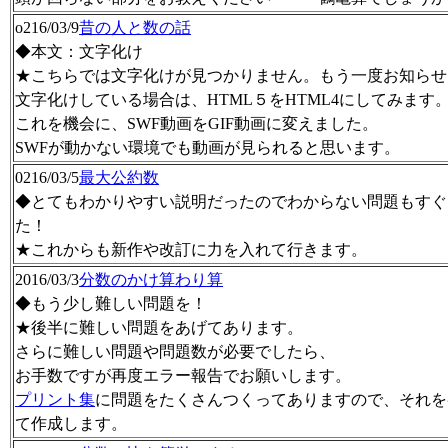
o216/03/9
昔の人と数の話
◆本文：文字化け
★こちらでは文字化けが見つかりません。もう一度お知らせ
文字化けしている場合は、HTML５をHTML4にしてみます
これを機会に、SWF動画をGIF動画に変えました。
SWFが動かない環境でも動画が見られると思います。
0216/03/5
最大公約数
◆とてもわかりやすい説明だったのでわからない問題もすぐ
た！
★これからも新作や改訂に力を入れて行きます。
2016/03/3
分数のかけ算わり算
◆もう少し難しい問題を！
★後半に難しい問題をあげてあります。
さらに難しい問題や問題数が必要でしたら、
お手数ですが再度エラー報告でお願いします。
プリント集
に問題をたくさんつくってありますので、それを
て作成します。