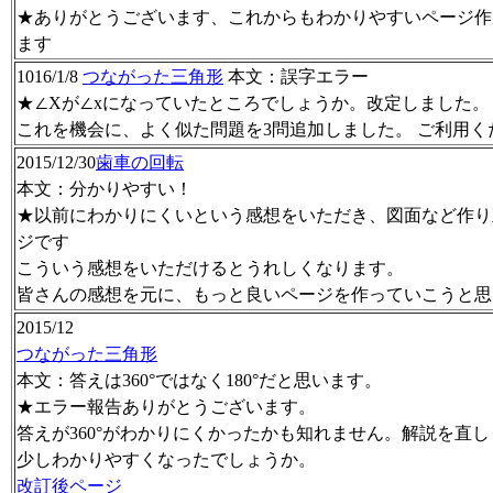
★ありがとうございます、これからもわかりやすいページ作
ます
1016/1/8
つながった三角形
本文：誤字エラー
★∠Xが∠xになっていたところでしょうか。改定しました。
これを機会に、よく似た問題を3問追加しました。 ご利用く
2015/12/30
歯車の回転
本文：分かりやすい！
★以前にわかりにくいという感想をいただき、図面など作り
ジです
こういう感想をいただけるとうれしくなります。
皆さんの感想を元に、もっと良いページを作っていこうと思
2015/12
つながった三角形
本文：答えは360°ではなく180°だと思います。
★エラー報告ありがとうございます。
答えが360°がわかりにくかったかも知れません。解説を直
少しわかりやすくなったでしょうか。
改訂後ページ