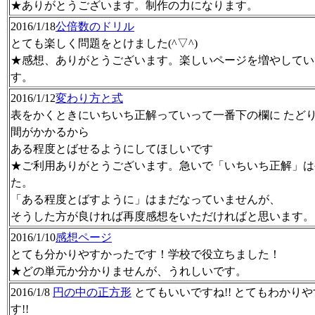
★ありがとうございます。制作の力になります。
2016/1/18
公倍数のドリル
とても楽しく問題をとけました(^▽^)
★感想、ありがとうございます。楽しいページを増やしてい
す。
2016/1/12
変わり方と式
表をかくときにいちいち正解っていって一番下の欄に たど
間がかかるから
ある程度とばせるようにしてほしいです
★ご利用ありがとうございます。急いで「いちいち正解」は
た。
「ある程度とばすように」はまだなっていませんが、
そうした方が良ければ再度感想をいただければと思います。
2016/1/10
感想ページ
とても分かりやすかったです！学校で役立ちました！
★どの単元か分かりませんが、うれしいです。
2016/1/8
円の中の正方形
とてもいいですね!! とてもわかり
す!!