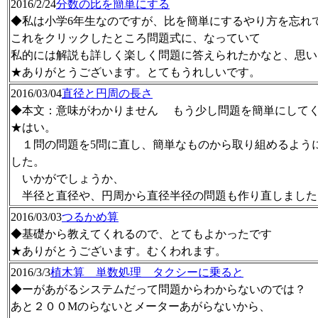
2016/2/24
分数の比を簡単にする
◆私は小学6年生なのですが、比を簡単にするやり方を忘れ
これをクリックしたところ問題式に、なっていて
私的には解説も詳しく楽しく問題に答えられたかなと、思い
★ありがとうございます。とてもうれしいです。
2016/03/04
直径と円周の長さ
◆本文：意味がわかりません もう少し問題を簡単にしてくだ
★はい。
１問の問題を5問に直し、簡単なものから取り組めるよう
した。
いかがでしょうか、
半径と直径や、円周から直径半径の問題も作り直しました
2016/03/03
つるかめ算
◆基礎から教えてくれるので、とてもよかったです
★ありがとうございます。むくわれます。
2016/3/3
植木算 単数処理 タクシーに乗ると
◆ーがあがるシステムだって問題からわからないのでは？
あと２００Mのらないとメーターあがらないから、