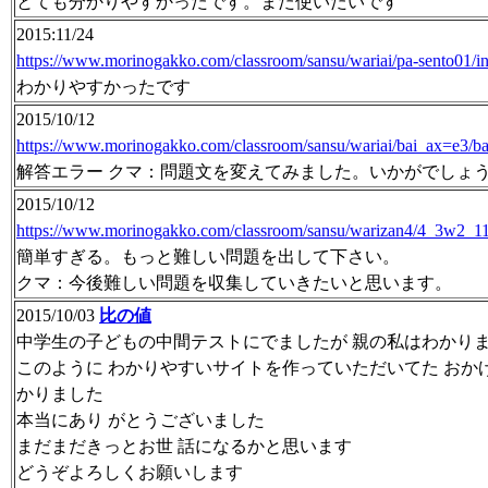
とても分かりやすかったです。また使いたいです
2015:11/24
https://www.morinogakko.com/classroom/sansu/wariai/pa-sento01/i
わかりやすかったです
2015/10/12
https://www.morinogakko.com/classroom/sansu/wariai/bai_ax=e3/ba
解答エラー クマ：問題文を変えてみました。いかがでしょ
2015/10/12
https://www.morinogakko.com/classroom/sansu/warizan4/4_3w2_11
簡単すぎる。もっと難しい問題を出して下さい。
クマ：今後難しい問題を収集していきたいと思います。
2015/10/03
比の値
中学生の子どもの中間テストにでましたが 親の私はわかり
このように わかりやすいサイトを作っていただいてた おか
かりました
本当にあり がとうございました
まだまだきっとお世 話になるかと思います
どうぞよろしくお願いします