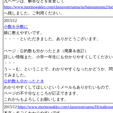
九ページは、解答などを変更して
https://www.morinogakko.com/classroom/sansu/su/baisuunosuu2/in
へ残しました。ご利用ください。
2015/12
小数を分数に
娘に教えやすいです。
・・・・といただきました。ありがとうございます。
ページ：公約数も分かったとき（廃棄＆改訂）
詳しい情報また、小学一年生にも分かりやすくしてください
・・・
う～～む、ということで、わかりやすくなったかどうか、問
てみました。
公約数も分かったとき
わかりやすくしてほしいというメールもありがたいもので、
ページの不十分なところが訂正できます。
これからもよろしくお願いします。
2015/12:
https://www.morinogakko.com/classroom/sansu/Hi/naikoug
本文：すごくわかりやすいです。