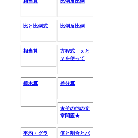
相当算
比例反比例
比と比例式
比例反比例
相当算
方程式 ｘと
ｙを使って
植木算
差分算
★その他の文
章問題★
平均・グラ
倍と割合とパ