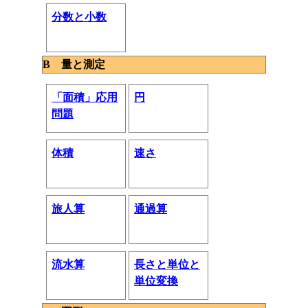
分数と小数
B 量と測定
「面積」応用
円
問題
体積
速さ
旅人算
通過算
流水算
長さと単位と
単位変換