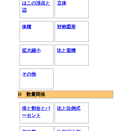
はこの頂点と
立体
辺
体積
対称図形
拡大縮小
比と面積
その他
D 数量関係
倍と割合とパ
比と比例式
ーセント