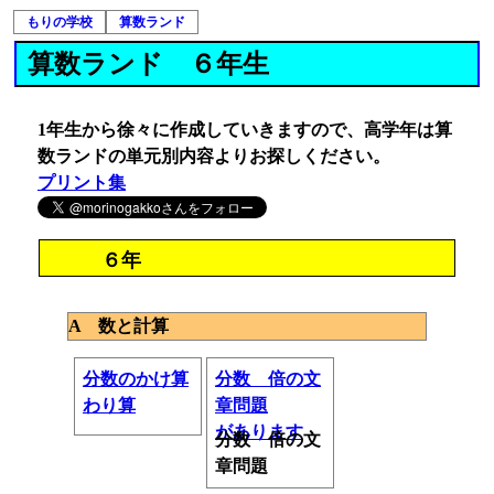
もりの学校
算数ランド
算数ランド ６年生
1年生から徐々に作成していきますので、高学年は算
数ランドの単元別内容よりお探しください。
プリント集
６年
A 数と計算
分数のかけ算
分数 倍の文
わり算
章問題
があります
分数 倍の文
章問題