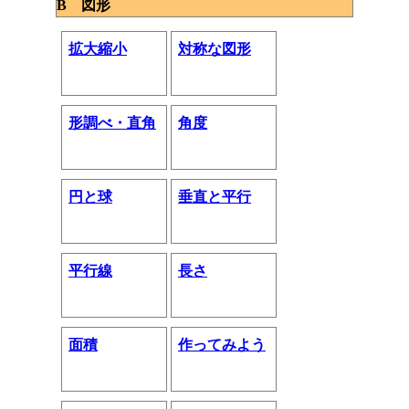
B 図形
拡大縮小
対称な図形
形調べ・直角
角度
円と球
垂直と平行
平行線
長さ
面積
作ってみよう