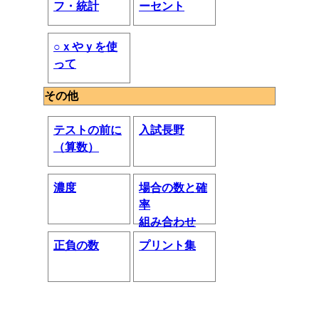
フ・統計
ーセント
○ｘやｙを使
って
その他
テストの前に
入試長野
（算数）
濃度
場合の数と確
率
組み合わせ
正負の数
プリント集