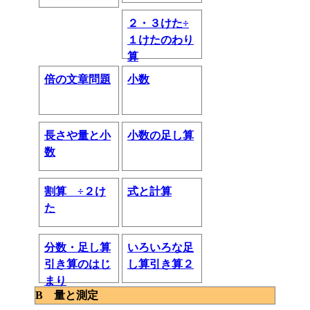
２・３けた÷
１けたのわり
算
倍の文章問題
小数
長さや量と小
小数の足し算
数
割算 ÷２け
式と計算
た
分数・足し算
いろいろな足
引き算のはじ
し算引き算２
まり
B 量と測定