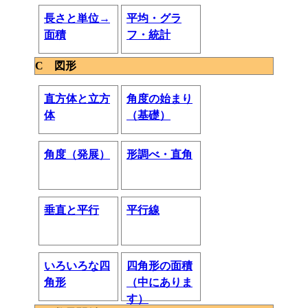
長さと単位→
平均・グラ
面積
フ・統計
C 図形
直方体と立方
角度の始まり
体
（基礎）
角度（発展）
形調べ・直角
垂直と平行
平行線
いろいろな四
四角形の面積
角形
（中にありま
す）