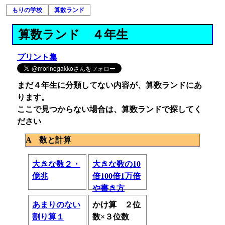
もりの学校
算数ランド
算数ランド ４年生
プリント集
まだ４年生に分類してない内容が、算数ランドにあ
ります。
ここで見つからない場合は、算数ランドで探してく
ださい
A 数と計算
大きな数２・
大きな数の10
億兆
倍100倍1万倍
や書き方
あまりのない
かけ算 ２位
割り算１
数×３位数