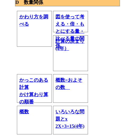
D 数量関係
かわり方を調
図を使って考
べる
える・倍・も
とにする量・
比べる量の関
計算の決まり
係
(4年）
かっこのある
概数=およそ
計算
の数
かけ算わり算
の順番
概数
いろいろな問
題とx
2X+3=15(4年)