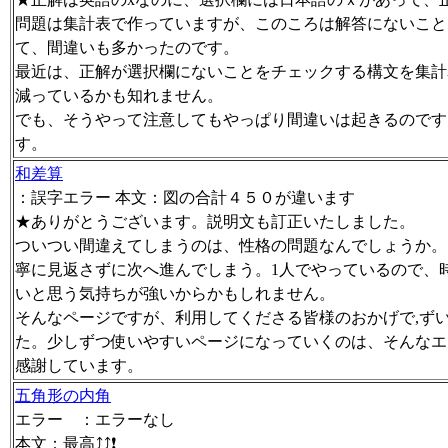
問題は集計表で作っていますが、このころは解答にないこと
て、間違いも多かったのです。
最近は、正解が選択欄にないことをチェックする構文を集計
減っているかも知れません。
でも、そうやって注意してもやっぱり間違いは起きるのです
す。
和差算
：誤字エラー 本文：図の合計４５０が違います
★ありがとうございます。説明文も訂正いたしました。
ついつい間違えてしまうのは、性格の問題なんでしょうか。
寧に見返さずに次へ進んでしまう。1人でやっているので、
いと思う気持ちが強いからかもしれません。
そんなページですが、利用してくださる皆様のおかげで,ず
た。少しずつ使いやすいページになっていくのは、そんなエ
感謝しています。
五角形の内角
エラー ：エラーなし
本文：最高⤴⤴❗