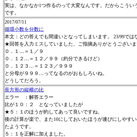
実は、なかなか1つ作るのって大変なんです。だからこうい
です。
2017/07/11
循環小数を分数に
本文：どの答えでも間違いとなってしまいます。 23/99で
★回答を入力ミスしていました、ご指摘ありがとうございま
０．１…＝１／９
０．１２…＝１２／９９（約分できるけど）
０．１２３…＝１２３／９９９
と分母が９９９…ってなるのがおもしろいね。
どうしてだろう。
長方形の縦横の比
エラー ：解答エラー
比が１０：２ となっていましたが
★５：１のほうが約してあって良いですね。
後の計算が楽で、また10にしておいたほうが連ぴにしやす
たようです。
５：１を正解に加えました。