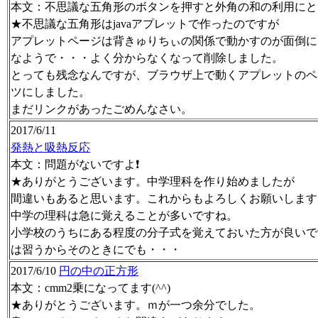
本文：不思議な五角形のボタンを押すと外角の和の利用にと
★不思議な五角形はjavaアプレットで作ったのですが
アプレットページは背きゅりちぃの関係で動かすのが面倒に
なようで・・・よく分からなくなって削除しました。
とっても残念なんですが、ブラウザ上で動くアプレットのペ
ツにしました。
まだリンクがあったごめんなさい。
2017/6/11
発熱と吸熱反応
本文：問題がないですよ❗
★ありがとうございます。中学理科を作り始めましたが
間違いもあると思います。これからもよろしくお願いします
中学の理科は急に覚えることが多いですね。
小学校のうちにある程度の分子式を覚えておいた方が良いで
は習うからそのときにでも・・・
2017/6/10
円の中の正方形
本文：cmm2乗になってます(^^)
★ありがとうございます。ｍが一つ余分でした。