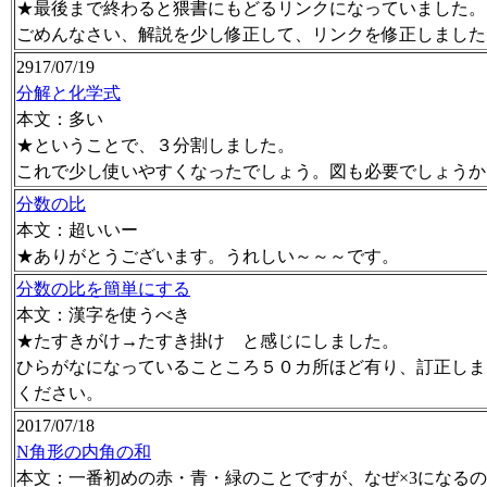
★最後まで終わると猥書にもどるリンクになっていました。
ごめんなさい、解説を少し修正して、リンクを修正しました
2917/07/19
分解と化学式
本文：多い
★ということで、３分割しました。
これで少し使いやすくなったでしょう。図も必要でしょうか
分数の比
本文：超いいー
★ありがとうございます。うれしい～～～です。
分数の比を簡単にする
本文：漢字を使うべき
★たすきがけ→たすき掛け と感じにしました。
ひらがなになっていることころ５０カ所ほど有り、訂正しま
ください。
2017/07/18
N角形の内角の和
本文：一番初めの赤・青・緑のことですが、なぜ×3になる