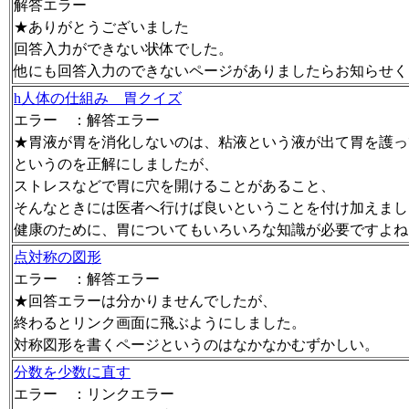
解答エラー
★ありがとうございました
回答入力ができない状体でした。
他にも回答入力のできないページがありましたらお知らせく
h人体の仕組み 胃クイズ
エラー ：解答エラー
★胃液が胃を消化しないのは、粘液という液が出て胃を護っ
というのを正解にしましたが、
ストレスなどで胃に穴を開けることがあること、
そんなときには医者へ行けば良いということを付け加えまし
健康のために、胃についてもいろいろな知識が必要ですよね
点対称の図形
エラー ：解答エラー
★回答エラーは分かりませんでしたが、
終わるとリンク画面に飛ぶようにしました。
対称図形を書くページというのはなかなかむずかしい。
分数を少数に直す
エラー ：リンクエラー