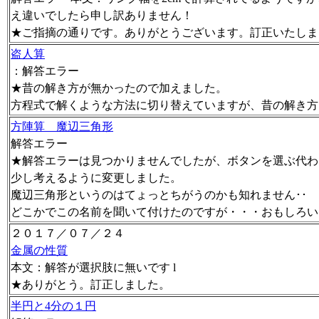
え違いでしたら申し訳ありません！
★ご指摘の通りです。ありがとうございます。訂正いたしま
盗人算
：解答エラー
★昔の解き方が無かったので加えました。
方程式で解くような方法に切り替えていますが、昔の解き方
方陣算 魔辺三角形
解答エラー
★解答エラーは見つかりませんでしたが、ボタンを選ぶ代わ
少し考えるように変更しました。
魔辺三角形というのはてょっとちがうのかも知れません･･
どこかでこの名前を聞いて付けたのですが・・・おもしろい
２０１７／０７／２４
金属の性質
本文：解答が選択肢に無いです l
★ありがとう。訂正しました。
半円と4分の１円