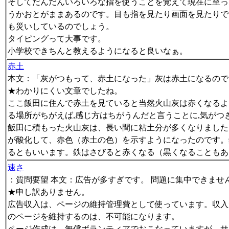
そしてだんだんいろいろな指を使うことを覚えて現在に至っ
うかおとがままあるのです。目も指を見たり画面を見たりで
も災いしているのでしょう。
タイピングって大事です。
小学校できちんと教えるようになると良いなぁ。
赤土
本文：「灰がつもって、赤土になった」灰は赤土になるので
★わかりにくい文章でしたね。
ここ飯田に住んで赤土を見ていると当然火山灰は赤くなるよ
る場所がちがえば,感じ方はちがうんだと言うことに,気がつ
飯田に積もった火山灰は、長い間に粘土分が多くなりました
が酸化して、赤色（赤土の色）を示すようになったのです。
るともいいます。鉄はさびると赤くなる（黒くなることもあ
速さ
：質問要望 本文：広告が多すぎです。 問題に集中できませ
★申し訳ありません。
広告収入は、ページの維持管理費として使っています。収入
のページを維持するのは、不可能になります。
ページ作成は、無償ボランティアでおこなっていますが、サ