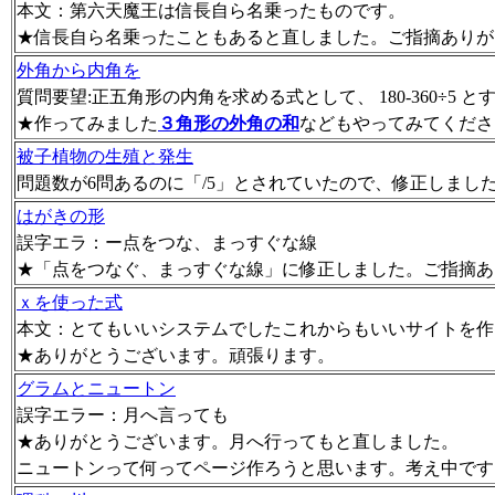
本文：第六天魔王は信長自ら名乗ったものです。
★信長自ら名乗ったこともあると直しました。ご指摘ありが
外角から内角を
質問要望:正五角形の内角を求める式として、 180-360÷5
★作ってみました
３角形の外角の和
などもやってみてください。 
被子植物の生殖と発生
問題数が6問あるのに「/5」とされていたので、修正しまし
はがきの形
誤字エラ：ー点をつな、まっすぐな線
★「点をつなぐ、まっすぐな線」に修正しました。ご指摘ありがと
ｘを使った式
本文：とてもいいシステムでしたこれからもいいサイトを作
★ありがとうございます。頑張ります。
グラムとニュートン
誤字エラー：月へ言っても
★ありがとうございます。月へ行ってもと直しました。
ニュートンって何ってページ作ろうと思います。考え中です