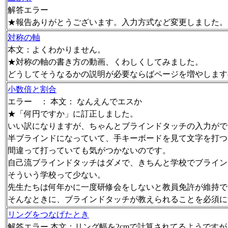
解答エラー
★報告ありがとうございます。入力方式など変更しました。
対称の軸
本文：よくわかりません。
★対称の軸の書き方の動画、くわしくしてみました。
どうしてそうなるかの説明が必要ならばページを増やします
小数倍と割合
エラー ： 本文： なんえんでエスか
★「何円ですか」に訂正しました。
いい訳になりますが、ちゃんとブラインドタッチの入力がで
半ブラインドになっていて、手キーボードを見て文字を打つ
間違って打っていても気がつかないのです。
自己流ブラインドタッチはダメで、きちんと学校でブライン
そういう学校って少ない。
先生たちは何年かに一度研修会をしないと教員免許が維持で
そんなときに、ブラインドタッチが教えられることを必須に
リングをつなげたとき
解答エラー 本文：リング幅を2cmで計算されてるようですが、