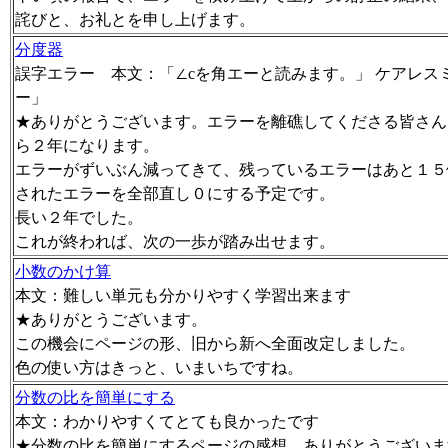
詫びと、お礼とを申し上げます。
分度器
誤字エラー 本文：「∠cを角エーと読みます。」 ケアレス
ー」
★ありがとうございます。エラーを離礁してくださる皆さん
ら２年になります。
エラーがずいぶん減ってきて、残っているエラーはあと１５
されたエラーを全部直し０にする予定です。
長い２年でした。
これが終われば、次の一歩が踏み出せます。
小数のかけ算
本文：難しい単元も分かりやすく学習出来ます
★ありがとうございます。
この機会にページの形、旧から新へ全面改定しました。
色の使い方はきっと、いまいちですね。
分数の比を簡単にする
本文：わかりやすくてとても良かったです
★分数の比を簡単にするページの感想。ありがとうございま