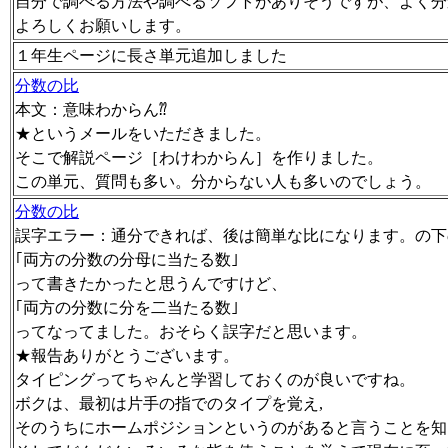
自分で調べる方法や調べるソフトがありそうですが、よく分
よろしくお願いします。
１年生ページに長さ単元追加しました
分数の比
本文：意味わからん⁇
★というメールをいただきました。
そこで解説ページ［わけわからん］を作りました。
この単元、質問も多い。分からない人も多いのでしょう。
分数の比
誤字エラー：通分できれば、後は簡単な比になります。の下
｢両方の分数の分母に当たる数｣
って書きたかったと思うんですけど、
｢両方の分数に分を二当たる数｣
ってなってました。おそらく誤字だと思います。
★報告ありがとうございます。
タイピングってちゃんと学習しておくのが良いですね。
ボクは、最初は片手の指でのタイプを覚え,
そのうちにホームポジションというのがあると言うことを知