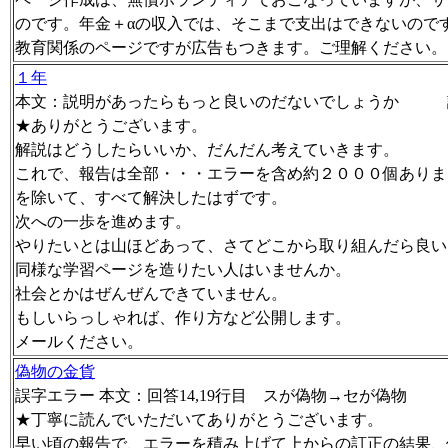
のです。年金＋αの収入では、そこまで支出はできないので
教育関係のページですが広告もつきます。ご理解ください。
１年
本文：説明があったらもっと良いのだないでしょうか 
★ありがとうございます。
解説はどうしたらいいか、だんだん考えていきます。
これで、報告は全部・・・エラーを含め約２０００個ありま
を除いて、すべて解決したはずです。
次への一歩を進めます。
やりたいとは山ほどあって、さてどこから取り組んだら良い
同様な学習ページを造りたい人はいませんか。
社会とかはぜんぜんできていません。
もしいらっしゃれば、作り方など公開します。
メールください。
偽物の金貨
誤字エラー 本文：回答14,19行目 スが偽物→セが偽物
★丁寧に読んでいただいてありがとうございます。
早い頃の報告で、エラーを積み上げて上からの訂正の結果、