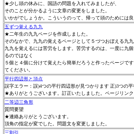
★少し頭の休みに、国語の問題を入れてみましたが、
そのことが分かるように文章の変更をしました。
いかがでしょうか。こういうのって、帰って頭のためには良
五ずつ覚える九九
★二年生の九九ページを作成しました。
そのなかで、九九の覚えるページとして５づつおぼえる九九
九九を覚えるには苦労をします。苦労するのは、一度に九個
るのではなく
５個と４個に分けて覚えたら簡単だろうと作ったページです
てください。
平行四辺形と頂点
誤字エラー：誤)4つの平行四辺形が見つかります 正)3つの
★ありがとうございます。訂正いたしました。ページリンク
二等辺三角形
質問要望
★連絡ありがとうございます。
頂角の指定が変でした。問題文を変更しました。
三割引