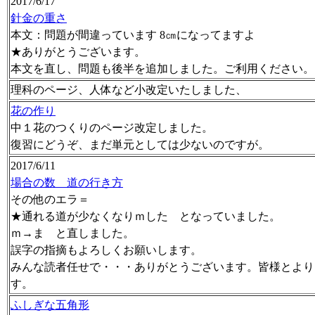
2017/6/17
針金の重さ
本文：問題が間違っています 8㎝になってますよ
★ありがとうございます。
本文を直し、問題も後半を追加しました。ご利用ください。
理科のページ、人体など小改定いたしました、
花の作り
中１花のつくりのページ改定しました。
復習にどうぞ、まだ単元としては少ないのですが。
2017/6/11
場合の数 道の行き方
その他のエラ＝
★通れる道が少なくなりｍした となっていました。
ｍ→ま と直しました。
誤字の指摘もよろしくお願いします。
みんな読者任せで・・・ありがとうございます。皆様とより
す。
ふしぎな五角形