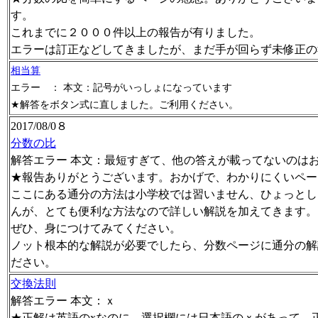
す。
これまでに２０００件以上の報告が有りました。
エラーは訂正などしてきましたが、まだ手が回らず未修正の
相当算
エラー ： 本文：記号がいっしょになっています
★解答をボタン式に直しました。ご利用ください。
2017/08/0８
分数の比
解答エラー 本文：最短すぎて、他の答えが載ってないのは
★報告ありがとうございます。おかげで、わかりにくいペー
ここにある通分の方法は小学校では習いません、ひょっとし
んが、とても便利な方法なので詳しい解説を加えてきます。
ぜひ、身につけてみてください。
ノット根本的な解説が必要でしたら、分数ページに通分の解
ださい。
交換法則
解答エラー 本文：ｘ
★正解は英語のxなのに、選択欄には日本語のｘがあって、