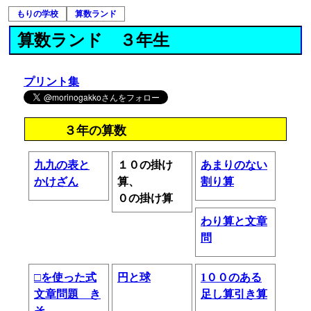
もりの学校
算数ランド
算数ランド ３年生
プリント集
３年の算数
九九の表と
１０の掛け
あまりのない
かけざん
算、
割り算
０の掛け算
わり算と文章
問
□を使った式
円と球
1００のある
文章問題 き
足し算引き算
そ