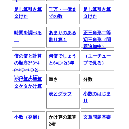
足し算引き算
千万・一億ま
足し算引き算
２けた
での数
３けた
時間を調べる
あまりのある
正三角形二等
割り算１
辺三角形（問
題追加中）
倍の倍と計算
何倍でしょう
（ユーチュー
の順序2*3*4
と6=□×2(3年
ブで見る）
(べつべつと
いっしょに)
かけ算の筆算
重さ
分数
２ケタかけ算
表とグラフ
小数のはじま
り
小数（発展）
かけ算の筆算
文章問題基礎
2桁