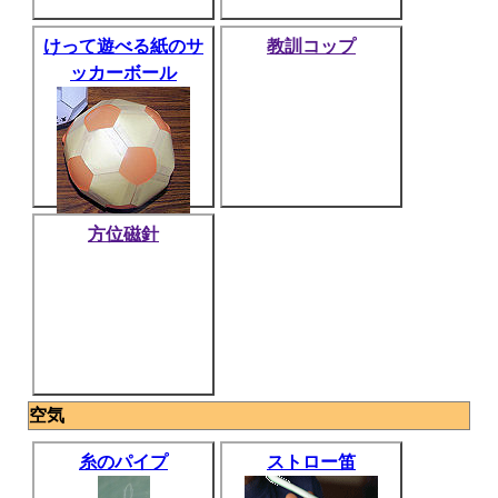
けって遊べる紙のサ
教訓コップ
ッカーボール
方位磁針
空気
糸のパイプ
ストロー笛