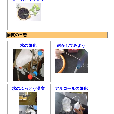
物質の三態
水の気化
融かしてみよう
水のふっとう温度
アルコールの気化