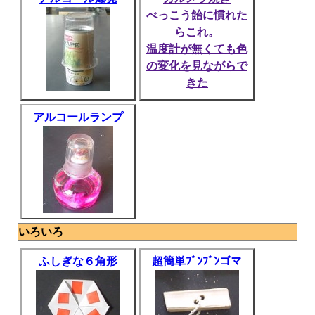
べっこう飴に慣れた
らこれ。
温度計が無くても色
の変化を見ながらで
きた
アルコールランプ
いろいろ
ふしぎな６角形
超簡単ﾌﾞﾝﾌﾞﾝゴマ