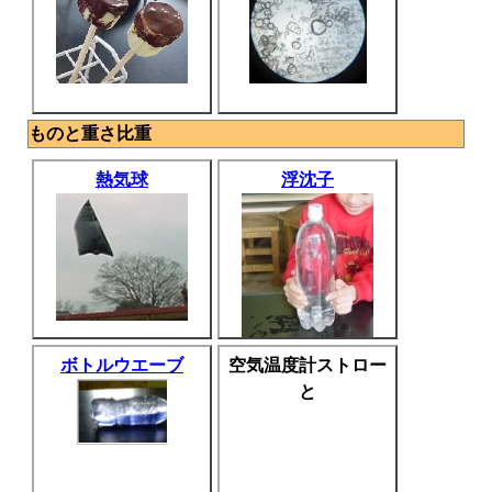
ものと重さ比重
熱気球
浮沈子
ボトルウエーブ
空気温度計ストロー
と