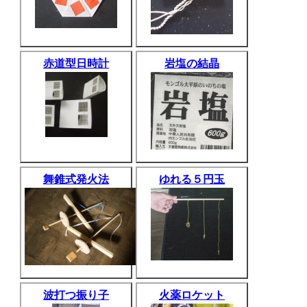
赤道型日時計
岩塩の結晶
舞錐式発火法
ゆれる５円玉
波打つ振り子
火薬ロケット