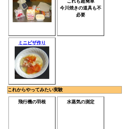
これも超簡単
今川焼きの道具も不
必要
ミニピザ作り
これからやってみたい実験
飛行機の羽根
水蒸気の測定