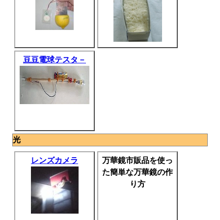
豆豆電球テスタ－
光
レンズカメラ
万華鏡市販品を使っ
た簡単な万華鏡の作
り方