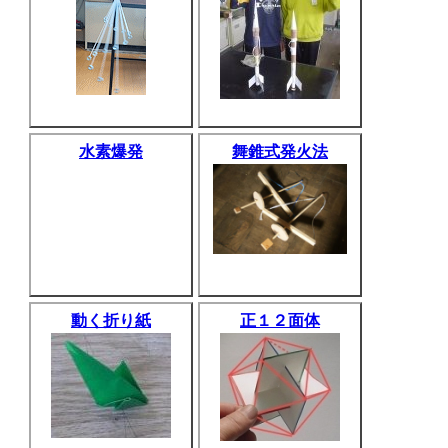
水素爆発
舞錐式発火法
動く折り紙
正１２面体