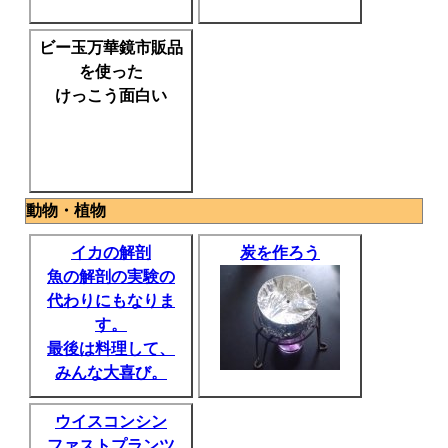
ビー玉万華鏡市販品
を使った
けっこう面白い
動物・植物
イカの解剖
炭を作ろう
魚の解剖の実験の
代わりにもなりま
す。
最後は料理して、
みんな大喜び。
ウイスコンシン
ファストプランツ