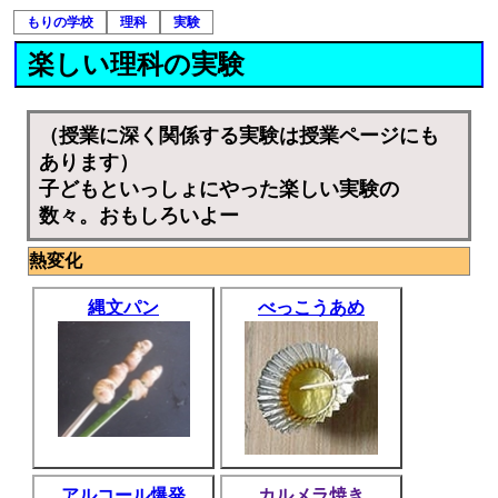
もりの学校
理科
実験
楽しい理科の実験
（授業に深く関係する実験は授業ページにも
あります）
子どもといっしょにやった楽しい実験の
数々。おもしろいよー
熱変化
縄文パン
べっこうあめ
アルコール爆発
カルメラ焼き